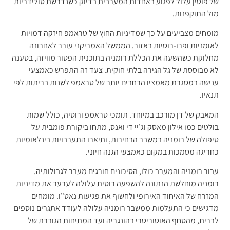
של פוטין עלול לפגוע באחדות המערבית בדיוק כשנדרשת סולידריות
מול התוקפנות.
מומחים מצביעים על כך שמדיניות החוץ של טראמפ חיזקה דמויות
לאומניות ופרו-רוסיות באזור. הממשל האמריקני עורר לאחרונה
מחלוקת כשהשעה את הכללת רומניה בתוכנית הפטור מוויזה, בטענה
לא מבוססת של גל הגירה בלתי חוקית. צעד זה התפרש כאמצעי
ענישה במסגרת מאמציו הרחבים יותר של טראמפ לשנות בריתות לפי
תנאיו.
המאבק של דן מורכב במיוחד. תומכי טראמפ ורוסיה, כולל שמות
בולטים כמו אילון מאסק וג’יי די ואנס, מתחו ביקורת פומבית על
טיפולה של רומניה במשבר הבחירות, ותיארו התערבויות בינלאומיות
כחריגה מסמכות במקום כאמצעי הגנה חיוני.
עבור רומניה והמערב כולו, הסיכונים חורגים מעבר לגבולותיה.
רומניה מוחלשת הנתונה להשפעה רוסית עלולה לערער את מדיניות
המזרח של האיחוד האירופי ולחשוף את פגיעות נאט”ו. מומחים
מדגישים כי התעלמות ממשבר רומניה עלולה לעודד אתגרים נוספים
לברית, מהסחף האוטוריטרי בהונגריה ועד המתיחות הגוברת של