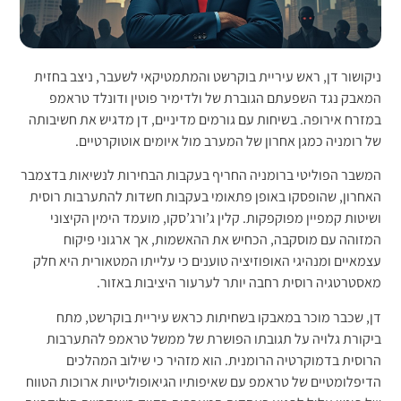
ניקושור דן, ראש עיריית בוקרשט והמתמטיקאי לשעבר, ניצב בחזית
המאבק נגד השפעתם הגוברת של ולדימיר פוטין ודונלד טראמפ
במזרח אירופה. בשיחות עם גורמים מדיניים, דן מדגיש את חשיבותה
של רומניה כמגן אחרון של המערב מול איומים אוטוקרטיים.
המשבר הפוליטי ברומניה החריף בעקבות הבחירות לנשיאות בדצמבר
האחרון, שהופסקו באופן פתאומי בעקבות חשדות להתערבות רוסית
ושיטות קמפיין מפוקפקות. קלין ג’ורג’סקו, מועמד הימין הקיצוני
המזוהה עם מוסקבה, הכחיש את ההאשמות, אך ארגוני פיקוח
עצמאיים ומנהיגי האופוזיציה טוענים כי עלייתו המטאורית היא חלק
מאסטרטגיה רוסית רחבה יותר לערעור היציבות באזור.
דן, שכבר מוכר במאבקו בשחיתות כראש עיריית בוקרשט, מתח
ביקורת גלויה על תגובתו הפושרת של ממשל טראמפ להתערבות
הרוסית בדמוקרטיה הרומנית. הוא מזהיר כי שילוב המהלכים
הדיפלומטיים של טראמפ עם שאיפותיו הגיאופוליטיות ארוכות הטווח